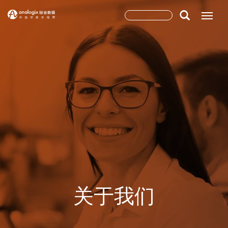
跳
搜
Toggle
转
到
索
搜索
主
表
要
内
单
容
关于我们