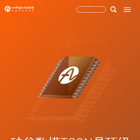
跳
搜
Toggle
转
到
索
搜索
主
表
要
内
单
容