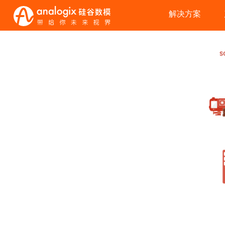
跳
解决方案
转
到
主
要
内
容