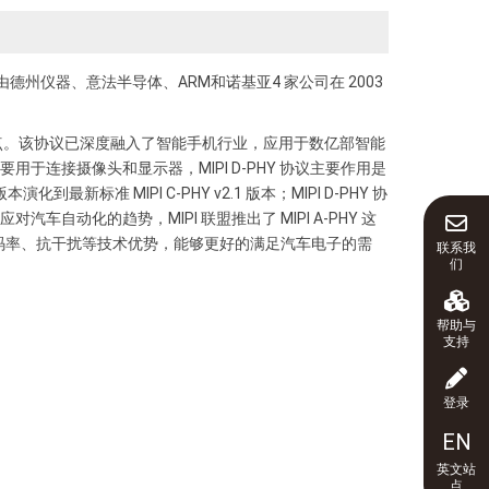
定，该联盟最初由德州仪器、意法半导体、ARM和诺基亚4 家公司在 2003
特点。该协议已深度融入了智能手机行业，应用于数亿部智能
 协议主要用于连接摄像头和显示器，MIPI D-PHY 协议主要作用是
化到最新标准 MIPI C-PHY v2.1 版本；MIPI D-PHY 协
，为了应对汽车自动化的趋势，MIPI 联盟推出了 MIPI A-PHY 这
超低误码率、抗干扰等技术优势，能够更好的满足汽车电子的需
联系我
们
帮助与
支持
登录
EN
英文站
点