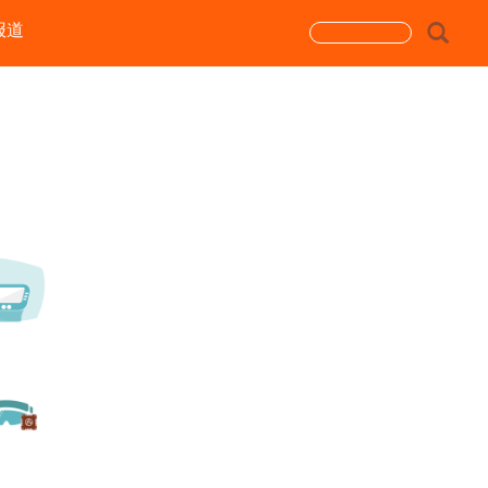
报道
搜
索
搜索
表
单