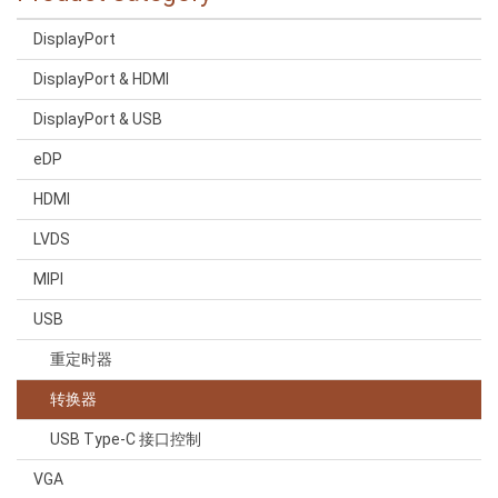
DisplayPort
DisplayPort & HDMI
DisplayPort & USB
eDP
HDMI
LVDS
MIPI
USB
重定时器
转换器
USB Type-C 接口控制
VGA