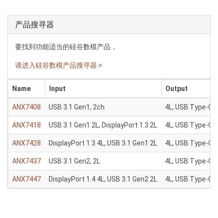
产品搜寻器
要找到功能适当的硅谷数模产品，
请进入硅谷数模产品搜寻器 >
Name
Input
Output
ANX7408
USB 3.1 Gen1, 2ch
4L, USB Type-C
ANX7418
USB 3.1 Gen1 2L, DisplayPort 1.3 2L
4L, USB Type-C
ANX7428
DisplayPort 1.3 4L, USB 3.1 Gen1 2L
4L, USB Type-C
ANX7437
USB 3.1 Gen2, 2L
4L, USB Type-C
ANX7447
DisplayPort 1.4 4L, USB 3.1 Gen2 2L
4L, USB Type-C