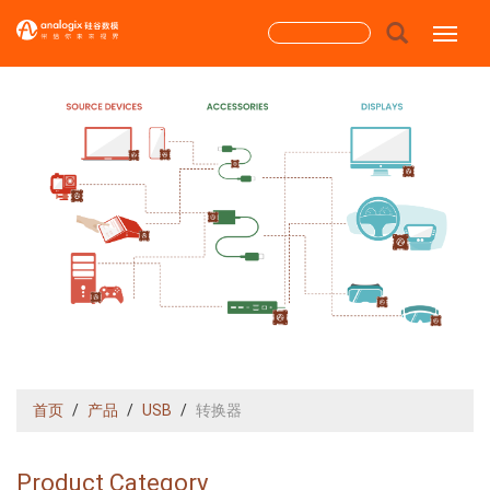
跳
搜
Toggle
转
到
索
主
搜索
表
要
内
单
容
首页
产品
USB
转换器
Product Category