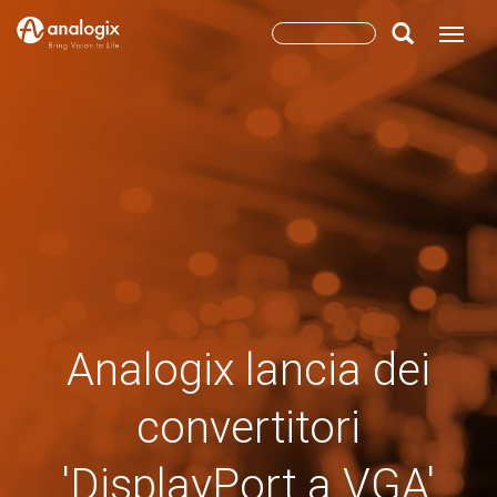
Skip
Search
Toggle
to
main
form
Search
content
Analogix lancia dei
convertitori
'DisplayPort a VGA'