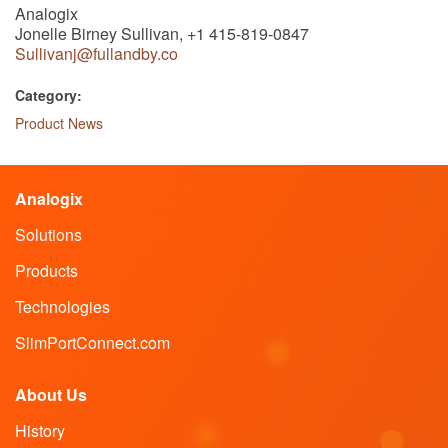
Analogix
Jonelle Birney Sullivan, +1 415-819-0847
Sullivanj@fullandby.co
Category:
Product News
Analogix
Solutions
Products
Technologies
SlimPortConnect.com
About Us
History