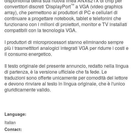
disponibilità della sua nuova linea ANX621X di chip per
™
convertitori discreti 'DisplayPort
a VGA (video graphics
array), che permettono ai produttori di PC e cellulari di
continuare a progettare notebook, tablet e telefonini che
funzionano con i milioni di proiettori, monitor e TV installati
compatibili con la tecnologia VGA.
I produttori di microprocessori stanno eliminando sempre
più i trasmettitori analogici integrati VGA per ridurre i costi e
il consumo energetico.
Il testo originale del presente annuncio, redatto nella lingua
di partenza, è la versione ufficiale che fa fede. Le
traduzioni sono offerte unicamente per comodità del lettore
e devono rinviare al testo in lingua originale, che è l'unico
giuridicamente valido.
Language:
Italian
Contact: