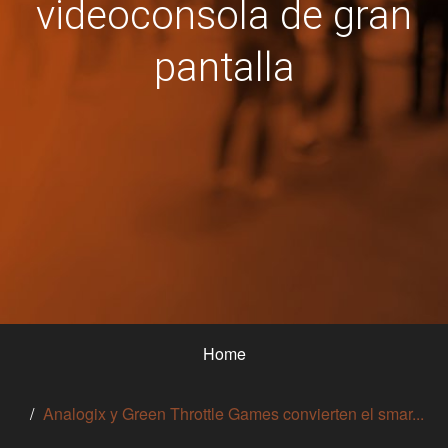
videoconsola de gran
pantalla
Home
Analogix y Green Throttle Games convierten el smar...