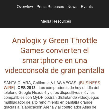
Overview
Press Releases
News
Events
Media Resources
Analogix y Green Throttle
Games convierten el
smartphone en una
videoconsola de gran pantalla
SANTA CLARA, California & LAS VEGAS--(
BUSINESS
WIRE
)--
CES 2013
- Los compradores de hoy en día del
teléfono Google Nexus 4 y otros dispositivos móviles
compatibles con MyDP podrán disfrutar de videojuegos
multijugador de alto rendimiento en pantalla grande
gracias a la aplicación Arena y al controlador Atlas de