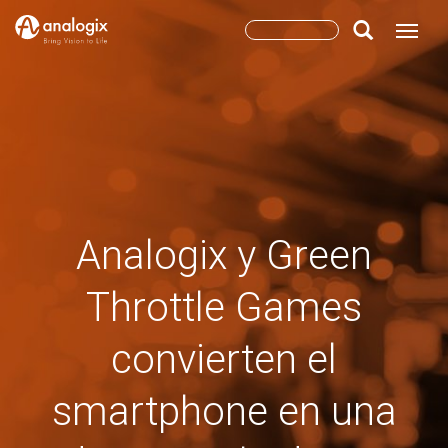
Skip
Search
Toggle
to
main
form
Search
content
Analogix y Green
Throttle Games
convierten el
smartphone en una