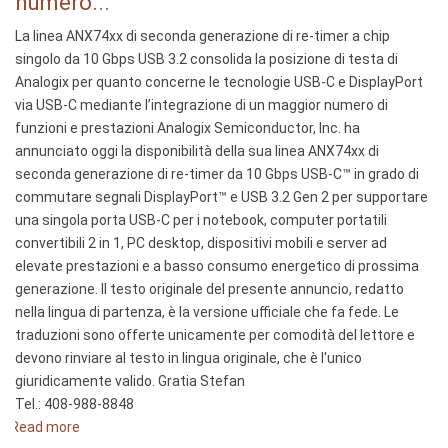
numero...
familia
de
La linea ANX74xx di seconda generazione di re-timer a chip
resincronizadores
singolo da 10 Gbps USB 3.2 consolida la posizione di testa di
USB
Analogix per quanto concerne le tecnologie USB-C e DisplayPort
3.2
via USB-C mediante l’integrazione di un maggior numero di
de
funzioni e prestazioni Analogix Semiconductor, Inc. ha
10 Gbps
annunciato oggi la disponibilità della sua linea ANX74xx di
de
seconda generazione di re-timer da 10 Gbps USB-C™ in grado di
un
commutare segnali DisplayPort™ e USB 3.2 Gen 2 per supportare
solo
una singola porta USB-C per i notebook, computer portatili
chip
convertibili 2 in 1, PC desktop, dispositivi mobili e server ad
amplía
elevate prestazioni e a basso consumo energetico di prossima
la
generazione. Il testo originale del presente annuncio, redatto
ventaja
nella lingua di partenza, è la versione ufficiale che fa fede. Le
de
traduzioni sono offerte unicamente per comodità del lettore e
Analogix
devono rinviare al testo in lingua originale, che è l'unico
en
giuridicamente valido. Gratia Stefan
USB-
Tel.: 408-988-8848
C
Read more
about