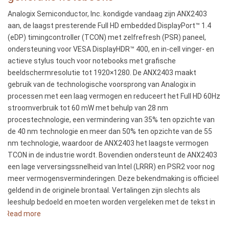
向
Analogix Semiconductor, Inc. kondigde vandaag zijn ANX2403
最
aan, de laagst presterende Full HD embedded DisplayPort™ 1.4
新
(eDP) timingcontroller (TCON) met zelfrefresh (PSR) paneel,
一
ondersteuning voor VESA DisplayHDR™ 400, en in-cell vinger- en
代
actieve stylus touch voor notebooks met grafische
笔
beeldschermresolutie tot 1920×1280. De ANX2403 maakt
记
gebruik van de technologische voorsprong van Analogix in
本
processen met een laag vermogen en reduceert het Full HD 60Hz
电
stroomverbruik tot 60 mW met behulp van 28 nm
脑
procestechnologie, een vermindering van 35% ten opzichte van
推
de 40 nm technologie en meer dan 50% ten opzichte van de 55
出
nm technologie, waardoor de ANX2403 het laagste vermogen
低
TCON in de industrie wordt. Bovendien ondersteunt de ANX2403
功
een lage verversingssnelheid van Intel (LRRR) en PSR2 voor nog
耗、
meer vermogensverminderingen. Deze bekendmaking is officieel
采
geldend in de originele brontaal. Vertalingen zijn slechts als
用
leeshulp bedoeld en moeten worden vergeleken met de tekst in
内
Read more
about
嵌
Analogix
式