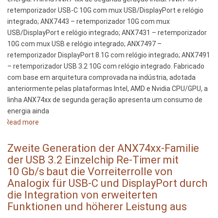
retemporizador USB-C 10G com mux USB/DisplayPort e relógio
integrado; ANX7443 – retemporizador 10G com mux
USB/DisplayPort e relógio integrado; ANX7431 – retemporizador
10G com mux USB e relógio integrado; ANX7497 –
retemporizador DisplayPort 8.1G com relógio integrado; ANX7491
– retemporizador USB 3.2 10G com relógio integrado. Fabricado
com base em arquitetura comprovada na indústria, adotada
anteriormente pelas plataformas Intel, AMD e Nvidia CPU/GPU, a
linha ANX74xx de segunda geração apresenta um consumo de
energia ainda
Read more
about
A
linha
Zweite Generation der ANX74xx-Familie
de
der USB 3.2 Einzelchip Re-Timer mit
retemporizadores
10 Gb/s baut die Vorreiterrolle von
ANX74xx
Analogix für USB-C und DisplayPort durch
de
die Integration von erweiterten
segunda
Funktionen und höherer Leistung aus
geração