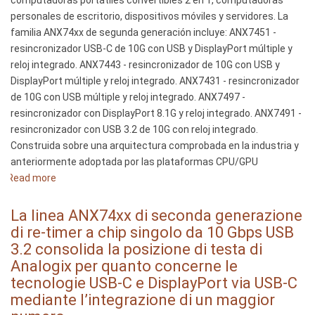
computadoras portátiles convertibles 2 en 1, computadoras
l’avance
personales de escritorio, dispositivos móviles y servidores. La
d’Analogix
familia ANX74xx de segunda generación incluye: ANX7451 -
en
resincronizador USB-C de 10G con USB y DisplayPort múltiple y
USB-
reloj integrado. ANX7443 - resincronizador de 10G con USB y
C
DisplayPort múltiple y reloj integrado. ANX7431 - resincronizador
et
de 10G con USB múltiple y reloj integrado. ANX7497 -
DisplayPort
resincronizador con DisplayPort 8.1G y reloj integrado. ANX7491 -
sur
resincronizador con USB 3.2 de 10G con reloj integrado.
USB-
Construida sobre una arquitectura comprobada en la industria y
C
anteriormente adoptada por las plataformas CPU/GPU
en
Read more
intégrant
about
plus
La
de
familia
La linea ANX74xx di seconda generazione
fonctions
ANX74xx
di re-timer a chip singolo da 10 Gbps USB
et
de
3.2 consolida la posizione di testa di
de
segunda
Analogix per quanto concerne le
performances
generación
tecnologie USB-C e DisplayPort via USB-C
de
mediante l’integrazione di un maggior
la