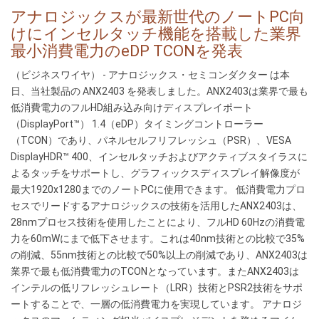
introduceert
触
アナロジックスが最新世代のノートPC向
de
摸
けにインセルタッチ機能を搭載した業界
laagst
技
最小消費電力のeDP TCONを発表
presterende
术
（ビジネスワイヤ） - アナロジックス・セミコンダクター は本
eDP
的
日、当社製品の ANX2403 を発表しました。ANX2403は業界で最も
TCON
eDP
低消費電力のフルHD組み込み向けディスプレイポート
van
定
（DisplayPort™） 1.4（eDP）タイミングコントローラー
de
时
（TCON）であり、パネルセルフリフレッシュ（PSR）、VESA
industrie
控
DisplayHDR™ 400、インセルタッチおよびアクティブスタイラスに
met
制
よるタッチをサポートし、グラフィックスディスプレイ解像度が
In-
器
最大1920x1280までのノートPCに使用できます。 低消費電力プロ
Cell
セスでリードするアナロジックスの技術を活用したANX2403は、
Touch
28nmプロセス技術を使用したことにより、フルHD 60Hzの消費電
voor
力を60mWにまで低下させます。これは40nm技術との比較で35%
de
の削減、55nm技術との比較で50%以上の削減であり、ANX2403は
nieuwste
業界で最も低消費電力のTCONとなっています。またANX2403は
generatie
インテルの低リフレッシュレート（LRR）技術とPSR2技術をサポ
notebooks
ートすることで、一層の低消費電力を実現しています。 アナロジ