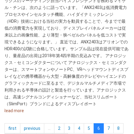
ックスのマーケティング担当バイスプレジデントを務めるマイケ
ル・チンは、次のように語っています。「ANX2403は低消費電力
プロセスやインセルタッチ機能、ハイダイナミックレンジ
（HDR）技術における当社の実力を動員することで、今までで最
低の消費電力を実現しており、ディスプレイパネルメーカーは従
来以上の画像性能、より薄型・狭ベゼルのパネルを低コストで実
現できるようになります。」 直近では、ANX2403はアリオンでの
HDR400の試験に合格しています。サンプル品は現在提供可能であ
り、量産品の出荷は2018年第4四半期の見込みです。 アナロジッ
クス・セミコンダクターについて アナロジックス・セミコンダク
ターは、スマートフォンやノートPC、VRヘッドマウントディスプ
レイなどの携帯機器から大型・高解像度のテレビやハイエンドの
グラフィックカードに至るまで、デジタルマルチメディア市場で
利用される半導体の設計と製造を行っています。アナロジックス
は、高速シグナルコンディショナーなど、当社スリムポート
（SlimPort）ブランドによるディスプレイポート
Read more
about
ア
ナ
first
previous
…
2
3
4
5
6
7
8
ロ