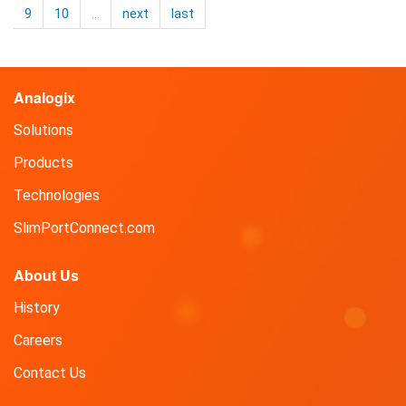
ジ
9
10
…
next
last
ッ
ク
ス
Analogix
が
最
Solutions
新
世
Products
代
Technologies
の
ノ
SlimPortConnect.com
ー
ト
About Us
PC
向
History
け
Careers
に
イ
Contact Us
ン