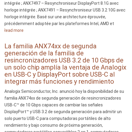
intégrée ; ANX7497 – Resynchroniseur DisplayPort 8.1G avec
und
horloge intégrée ; ANX7491 – Resynchroniseur USB 3.2 10G avec
DisplayPort
horloge intégrée. Basé sur une architecture éprouvée,
durch
précédemment adoptée par les plateformes Intel, AMD et
die
Read more
Integration
about
von
La
erweiterten
gamme
La familia ANX74xx de segunda
Funktionen
de
generación de la familia de
und
resynchroniseurs
resincronizadores USB 3.2 de 10 Gbps de
höherer
de
un solo chip amplía la ventaja de Analogix
Leistung
deuxième
en USB-C y DisplayPort sobre USB-C al
aus
génération,
integrar más funciones y rendimiento
à
Analogix Semiconductor, Inc. anunció hoy la disponibilidad de su
puce
familia ANX74xx de segunda generación de resincronizadores
unique,
USB-C™ de 10 Gbps capaces de cambiar las señales
ANX74xx USB 3.2
DisplayPort™ y USB 3.2 de segunda generación para admitir un
à
solo puerto USB-C para computadoras portátiles de alto
10 Gbit/s
rendimiento y bajo consumo de próxima generación,
étend