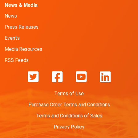
セ
News & Media
ル
タ
News
ッ
Press Releases
チ
機
Events
能
Media Resources
を
搭
RSS Feeds
載
し
た
業
界
Terms of Use
最
Purchase Order Terms and Conditions
小
消
Terms and Conditions of Sales
費
Privacy Policy
電
力