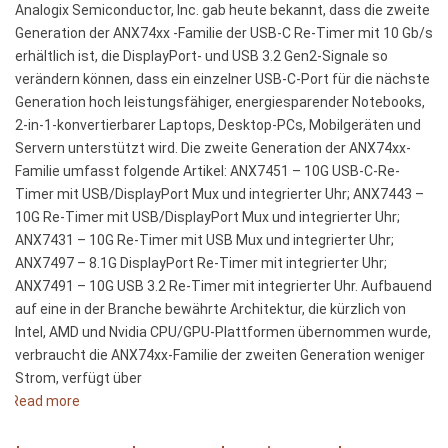
Analogix Semiconductor, Inc. gab heute bekannt, dass die zweite
com
Generation der ANX74xx -Familie der USB-C Re-Timer mit 10 Gb/s
chip
erhältlich ist, die DisplayPort- und USB 3.2 Gen2-Signale so
simples
verändern können, dass ein einzelner USB-C-Port für die nächste
USB
Generation hoch leistungsfähiger, energiesparender Notebooks,
3.2
2-in-1-konvertierbarer Laptops, Desktop-PCs, Mobilgeräten und
de
Servern unterstützt wird. Die zweite Generation der ANX74xx-
10 Gbps
Familie umfasst folgende Artikel: ANX7451 – 10G USB-C-Re-
expande
Timer mit USB/DisplayPort Mux und integrierter Uhr; ANX7443 –
a
10G Re-Timer mit USB/DisplayPort Mux und integrierter Uhr;
posição
ANX7431 – 10G Re-Timer mit USB Mux und integrierter Uhr;
de
ANX7497 – 8.1G DisplayPort Re-Timer mit integrierter Uhr;
liderança
ANX7491 – 10G USB 3.2 Re-Timer mit integrierter Uhr. Aufbauend
da
auf eine in der Branche bewährte Architektur, die kürzlich von
Analogix
Intel, AMD und Nvidia CPU/GPU-Plattformen übernommen wurde,
em
verbraucht die ANX74xx-Familie der zweiten Generation weniger
USB-
Strom, verfügt über
C
Read more
e
about
DisplayPort
Zweite
via
Generation