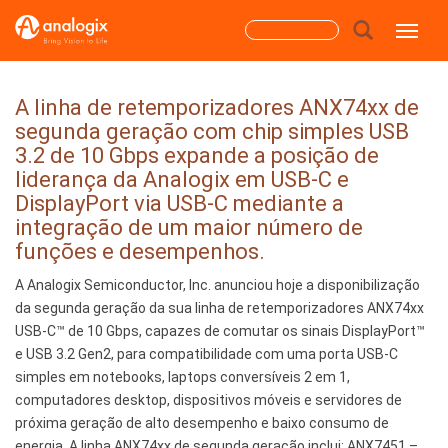
Skip
Search
Toggle
to
main
form
content
Search
A linha de retemporizadores ANX74xx de
segunda geração com chip simples USB
3.2 de 10 Gbps expande a posição de
liderança da Analogix em USB-C e
DisplayPort via USB-C mediante a
integração de um maior número de
funções e desempenhos.
A Analogix Semiconductor, Inc. anunciou hoje a disponibilização
da segunda geração da sua linha de retemporizadores ANX74xx
USB-C™ de 10 Gbps, capazes de comutar os sinais DisplayPort™
e USB 3.2 Gen2, para compatibilidade com uma porta USB-C
simples em notebooks, laptops conversíveis 2 em 1,
computadores desktop, dispositivos móveis e servidores de
próxima geração de alto desempenho e baixo consumo de
energia. A linha ANX74xx de segunda geração inclui: ANX7451 –