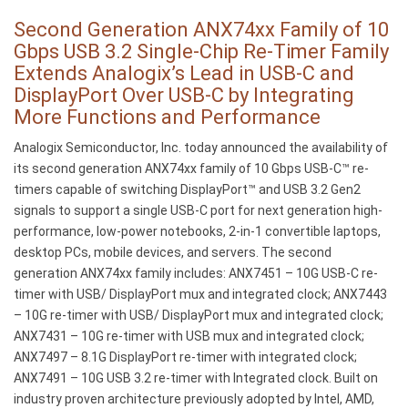
y
La
DisplayPort
linea
Second Generation ANX74xx Family of 10
sobre
ANX74xx
Gbps USB 3.2 Single-Chip Re-Timer Family
USB-
di
Extends Analogix’s Lead in USB-C and
C
seconda
DisplayPort Over USB-C by Integrating
al
generazione
More Functions and Performance
integrar
di
Analogix Semiconductor, Inc. today announced the availability of
más
re-
its second generation ANX74xx family of 10 Gbps USB-C™ re-
funciones
timer
timers capable of switching DisplayPort™ and USB 3.2 Gen2
y
a
signals to support a single USB-C port for next generation high-
rendimiento
chip
performance, low-power notebooks, 2-in-1 convertible laptops,
singolo
desktop PCs, mobile devices, and servers. The second
da
generation ANX74xx family includes: ANX7451 – 10G USB-C re-
10
timer with USB/ DisplayPort mux and integrated clock; ANX7443
Gbps
– 10G re-timer with USB/ DisplayPort mux and integrated clock;
USB
ANX7431 – 10G re-timer with USB mux and integrated clock;
3.2
ANX7497 – 8.1G DisplayPort re-timer with integrated clock;
consolida
ANX7491 – 10G USB 3.2 re-timer with Integrated clock. Built on
la
industry proven architecture previously adopted by Intel, AMD,
posizione