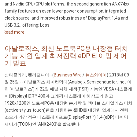
and Nvidia CPU/GPU platforms, the second generation ANX74xx
di
family features an even lower power consumption, integrated
testa
clock source, and improved robustness of DisplayPort 1.4a and
di
USB 3.2., offering: Loss
Analogix
Read more
about
per
Second
quanto
Generation
concerne
아날로직스, 최신 노트북PC용 내장형 터치
ANX74xx
le
기능 지원 업계 최저전력 eDP 타이밍 제어
Family
tecnologie
기 발표
of
USB-
10
C
산타클라라, 캘리포니아--(
Business Wire
/
뉴스와이어
) 2018년 09
Gbps
e
월 25일 -- 아날로직스 세미컨덕터(Analogix Semiconductor, Inc., 이
USB
DisplayPort
하 ‘아날로직스’)가 22일 패널 자체 재생(PSR) 기능인 VESA 디스플레
3.2
via
이(Display)HDR™ 400과 그래픽 디스플레이 해상도가 최고
Single-
USB-
1920x1280인 노트북PC용 내장형 손가락 및 액티브 스타일러스 터치
Chip
C
(active stylus touch)펜을 지원하는 풀HD를 내장한 업계에서 전력
Re-
mediante
소모가 가장 적은 디스플레이포트(DisplayPort™) 1.4 (eDP) 타이밍
Timer
l’integrazione
제어기(TCON)인 ‘ANX2403’을 발표했다.
Family
di