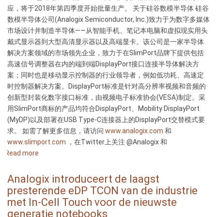
지
应，将于2018年第四季度开始批量生产。 关于硅谷数模半导体 硅谷
원
数模半导体公司(Analogix Semiconductor, Inc.)致力于为数字多媒体
업
市场设计并制造半导体——从智能手机、笔记本电脑和虚拟现实用头
계
戴式显示器到大型高清显示器以及高端显卡。该公司是一家半导体
최
解决方案领域的市场领先企业，致力于在SlimPort品牌下提供包括
저
高速信号调整器在内的端到端DisplayPort接口连接半导体解决方
전
案；同时也是移动显示控制器的行业领导者，例如低功耗、高速定
력
时控制器解决方案。DisplayPort标准是针对高分辨率视频和音频的
eDP
创新型封装化数字接口标准，由视频电子标准协会(VESA)制定。采
타
用SlimPort商标的产品均符合DisplayPort、Mobility DisplayPort
이
(MyDP)以及部署在USB Type-C连接器上的DisplayPort交替模式要
밍
求。 如需了解更多信息，请访问
www.analogix.com
和
제
www.slimport.com
，在Twitter上关注 @Analogix 和
어
Read more
about
기
硅
발
谷
Analogix introduceert de laagst
표
数
presterende eDP TCON van de industrie
模
met In-Cell Touch voor de nieuwste
面
generatie notebooks