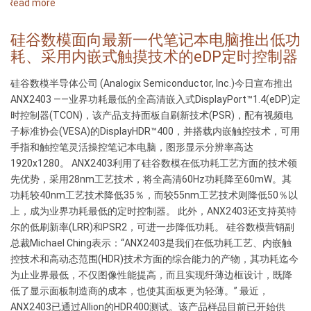
Extends
un
Read more
about
Analogix’s
maggior
아
Lead
numero...
날
硅谷数模面向最新一代笔记本电脑推出低功
in
로
耗、采用内嵌式触摸技术的eDP定时控制器
USB-
직
C
스,
硅谷数模半导体公司 (Analogix Semiconductor, Inc.)今日宣布推出
and
최
ANX2403 ——业界功耗最低的全高清嵌入式DisplayPort™1.4(eDP)定
DisplayPort
신
时控制器(TCON)，该产品支持面板自刷新技术(PSR)，配有视频电
Over
노
子标准协会(VESA)的DisplayHDR™400，并搭载内嵌触控技术，可用
USB-
트
手指和触控笔灵活操控笔记本电脑，图形显示分辨率高达
C
북
1920x1280。 ANX2403利用了硅谷数模在低功耗工艺方面的技术领
by
PC
先优势，采用28nm工艺技术，将全高清60Hz功耗降至60mW。其
Integrating
용
功耗较40nm工艺技术降低35％，而较55nm工艺技术则降低50％以
More
내
上，成为业界功耗最低的定时控制器。 此外，ANX2403还支持英特
Functions
장
尔的低刷新率(LRR)和PSR2，可进一步降低功耗。 硅谷数模营销副
and
형
总裁Michael Ching表示：“ANX2403是我们在低功耗工艺、内嵌触
Performance
터
控技术和高动态范围(HDR)技术方面的综合能力的产物，其功耗迄今
치
为止业界最低，不仅图像性能提高，而且实现纤薄边框设计，既降
기
低了显示面板制造商的成本，也使其面板更为轻薄。” 最近，
능
ANX2403已通过Allion的HDR400测试。该产品样品目前已开始供