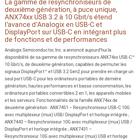
La gamme de resynchroniseurs de
USB-
der
deuxième génération, à puce unique,
C
ANX74xx-
ANX74xx USB 3.2 à 10 Gbit/s étend
mediante
Familie
l’avance d’Analogix en USB-C et
a
der
DisplayPort sur USB-C en intégrant plus
integração
USB
de fonctions et de performances
de
3.2
Analogix Semiconductor, Inc. a annoncé aujourd’hui la
um
Einzelchip
disponibilité de sa gamme de resynchroniseurs ANX74xx USB-C™
maior
Re-
10 Gbit/s, de deuxième génération, capables de permuter les
número
Timer
signaux DisplayPort™ et USB 3.2 Gen2 pour prendre en charge un
de
mit
seul port USB-C pour les ordinateurs portables de dernière
funções
10 Gb/s
génération, hautes performances et basse consommation, les
e
baut
ordinateurs portables convertibles 2 en 1, les appareils mobiles
desempenhos.
die
et les serveurs. Fonctionnalités de la famille ANX74xx de
Vorreiterrolle
deuxième génération : ANX7451 – Resynchroniseur USB-C 10G
von
avec multiplexeur (mux) USB/ DisplayPort et horloge intégrée ;
Analogix
ANX7443 – Resynchroniseur 10G avec multiplexeur (mux) USB /
für
DisplayPort et horloge intégrée ; ANX7431 –
USB-
Resynchroniseur 10G avec multiplexeur (mux) USB et horloge
C