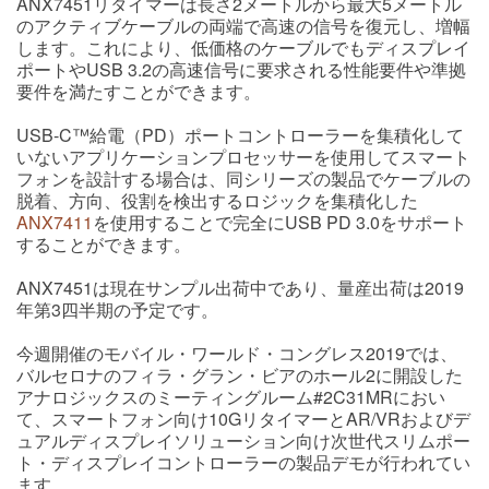
ANX7451リタイマーは長さ2メートルから最大5メートル
のアクティブケーブルの両端で高速の信号を復元し、増幅
します。これにより、低価格のケーブルでもディスプレイ
ポートやUSB 3.2の高速信号に要求される性能要件や準拠
要件を満たすことができます。
USB-C™給電（PD）ポートコントローラーを集積化して
いないアプリケーションプロセッサーを使用してスマート
フォンを設計する場合は、同シリーズの製品でケーブルの
脱着、方向、役割を検出するロジックを集積化した
ANX7411
を使用することで完全にUSB PD 3.0をサポート
することができます。
ANX7451は現在サンプル出荷中であり、量産出荷は2019
年第3四半期の予定です。
今週開催のモバイル・ワールド・コングレス2019では、
バルセロナのフィラ・グラン・ビアのホール2に開設した
アナロジックスのミーティングルーム#2C31MRにおい
て、スマートフォン向け10GリタイマーとAR/VRおよびデ
ュアルディスプレイソリューション向け次世代スリムポー
ト・ディスプレイコントローラーの製品デモが行われてい
ます。