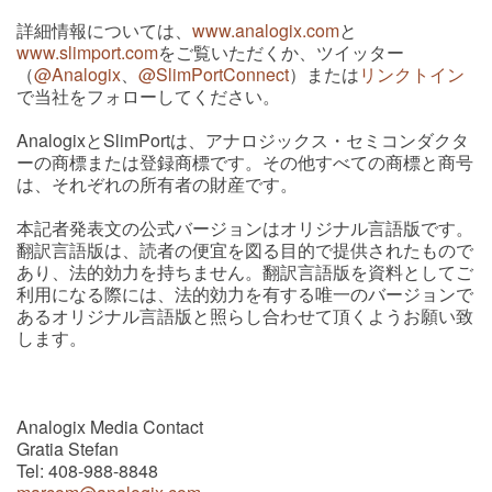
詳細情報については、
www.analogix.com
と
www.slimport.com
をご覧いただくか、ツイッター
（
@Analogix
、
@SlimPortConnect
）または
リンクトイン
で当社をフォローしてください。
AnalogixとSlimPortは、アナロジックス・セミコンダクタ
ーの商標または登録商標です。その他すべての商標と商号
は、それぞれの所有者の財産です。
本記者発表文の公式バージョンはオリジナル言語版です。
翻訳言語版は、読者の便宜を図る目的で提供されたもので
あり、法的効力を持ちません。翻訳言語版を資料としてご
利用になる際には、法的効力を有する唯一のバージョンで
あるオリジナル言語版と照らし合わせて頂くようお願い致
します。
Analogix Media Contact
Gratia Stefan
Tel: 408-988-8848