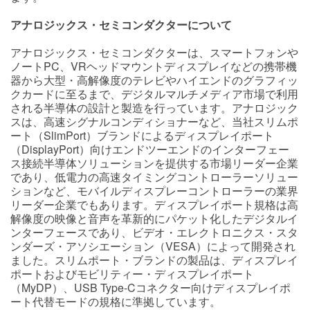
アナロジックス・セミコンダクターについて
アナロジックス・セミコンダクターは、スマートフォンや
ノートPC、VRヘッドマウントディスプレイなどの携帯機
器から大型・高解像度のテレビやハイエンドのグラフィッ
クカードに至るまで、デジタルマルチメディア市場で利用
される半導体の設計と製造を行っています。アナロジック
スは、高速シグナルコンディショナーなど、当社スリムポ
ート（SlimPort）ブランドによるディスプレイポート
（DisplayPort）向けエンドツーエンドのインターフェー
ス接続半導体ソリューションを提供する市場リーダー企業
であり、低電力の高速タイミングコントローラーソリュー
ションなど、モバイルディスプレーコントローラーの業界
リーダー企業でもあります。ディスプレイポート規格は高
解像度の映像と音声を革新的にパケット化したデジタルイ
ンターフェースであり、ビデオ・エレクトロニクス・スタ
ンダーズ・アソシエーション（VESA）によって開発され
ました。スリムポート・ブランドの製品は、ディスプレイ
ポートおよびモビリティー・ディスプレイポート
（MyDP）、USB Type-Cコネクター向けディスプレイポ
ート代替モードの規格に準拠しています。