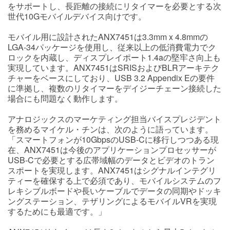
をサポートし、長距離の接続にリタイマーを必要とする次
世代10Gモバイルデバイス向けです。
モバイル用に設計されたANX7451は3.3mm x 4.8mmの
LGA-34パッケージを使用し、従来以上の低消費電力でク
ロックを内蔵し、ディスプレイポート1.4aの堅牢さ向上も
実現しています。ANX7451はSRISおよびBLRアーキテク
チャーをベースにしており、USB 3.2 Appendix Eの要件
に準拠し、複数のリタイマーをデイジーチェーン接続した
場合にも問題なく動作します。
アナロジックスのマーケティング担当バイスプレジデント
を務めるマイケル・チンは、次のように語っています。
「スマートフォンが10GbpsのUSB-Cに移行しつつある現
在、ANX7451は今後のアプリケーションプロセッサーが
USB-Cで必要とする広帯域幅のデータとビデオのトラン
スポートを実現します。ANX7451はシグナルインテグリ
ティーを確保する上で必須であり、モバイルシステムのフ
レキシブルボードや長いケーブルでデータの同期やドッキ
ングステーション、テザリングによるモバイルVRを実現
するためにも最適です。」