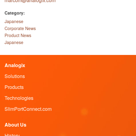
marcom@analogix.com
Category:
Japanese
Corporate News
Product News
Japanese
Analogix
Solutions
Products
Technologies
SlimPortConnect.com
About Us
History