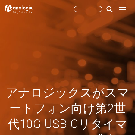
Skip
Search
Toggle
to
main
form
Search
content
アナロジックスがスマ
ートフォン向け第2世
代10G USB-Cリタイマ