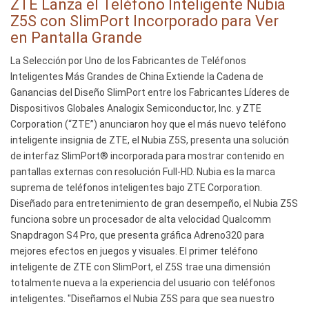
ZTE Lanza el Teléfono Inteligente Nubia
le
Z5S con SlimPort Incorporado para Ver
smartphone
en Pantalla Grande
Nubia
La Selección por Uno de los Fabricantes de Teléfonos
Z5S
Inteligentes Más Grandes de China Extiende la Cadena de
avec
Ganancias del Diseño SlimPort entre los Fabricantes Líderes de
SlimPort
Dispositivos Globales Analogix Semiconductor, Inc. y ZTE
intégré
Corporation (“ZTE”) anunciaron hoy que el más nuevo teléfono
pour
inteligente insignia de ZTE, el Nubia Z5S, presenta una solución
affichage
de interfaz SlimPort® incorporada para mostrar contenido en
sur
pantallas externas con resolución Full-HD. Nubia es la marca
grand
suprema de teléfonos inteligentes bajo ZTE Corporation.
écran
Diseñado para entretenimiento de gran desempeño, el Nubia Z5S
funciona sobre un procesador de alta velocidad Qualcomm
Snapdragon S4 Pro, que presenta gráfica Adreno320 para
mejores efectos en juegos y visuales. El primer teléfono
inteligente de ZTE con SlimPort, el Z5S trae una dimensión
totalmente nueva a la experiencia del usuario con teléfonos
inteligentes. "Diseñamos el Nubia Z5S para que sea nuestro