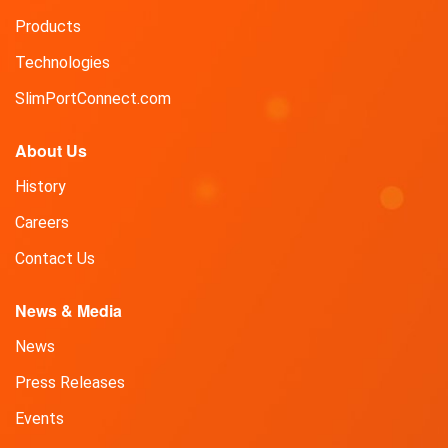
示
Products
向
Technologies
け
組
SlimPortConnect.com
み
込
About Us
み
ス
History
リ
Careers
ム
ポ
Contact Us
ー
ト
News & Media
搭
載
News
の
Press Releases
Nubia
Z5S
Events
ス