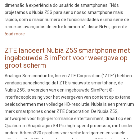
dimensão à experiência do usuário de smartphones. "Nós
projetamos o Nubia Z5S para ser o nosso smartphone mais
rápido, com o maior número de funcionalidades e uma série de
recursos avançados de entretenimento", disse Ni Fei, gerente
Read more
about
ZTE
lança
ZTE lanceert Nubia Z5S smartphone met
smartphone
ingebouwde SlimPort voor weergave op
Nubia
groot scherm
Z5S
Analogix Semiconductor, Inc en ZTE Corporation ("ZTE") hebben
com
vandaag aangekondigd dat ZTE's nieuwste smartphone, de
SlimPort
Nubia Z5S, is voorzien van een ingebouwde SlimPort ®-
embutido
interfaceoplossing voor het weergeven van content op externe
para
beeldschermen met volledige HD-resolutie. Nubia is een premium
visualização
merk smartphones onder ZTE Corporation. De Nubia Z5S,
de
ontworpen voor high-performance entertainment, draait op een
tela
Qualcomm Snapdragon S4 Pro high-speed processor, met onder
grande
andere Adreno320 graphics voor verbeterd gamen en visuele