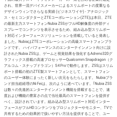
Z5S
され、世界一流デバイスメーカーによるスリムポートの度重なる
di
デザインウィンでさらなる実績 (ビジネスワイヤ) - アナロジック
Nubia
ス・セミコンダクターとZTEコーポレーション(ZTE)は本日、ZTE
con
の最新主力スマートフォンNubia Z5SがフルHD解像度の外部ディ
interfaccia
スプレーでコンテンツを表示させるため、組み込み型スリムポー
SlimPort
ト対応インターフェースソリューションを搭載していると発表し
incorporata
ました。NubiaはZTEコーポレーションの高級スマートフォンブラ
per
ンドです。 ハイパフォーマンスのエンターテインメント向けに設
la
計されたNubia Z5Sは、ゲームと視覚効果を強化するAdreno320グ
visualizzazione
ラフィックス搭載の高速プロセッサーQualcomm Snapdragon（ク
su
アルコム・スナップドラゴン）S4 Proで動作します。Z5Sはスリム
grande
ポート搭載の初のZTE製スマートフォンとして、スマートフォン
schermo
のユーザー体験にまったく新しい次元をもたらします。 Nubiaブラ
ンド担当総経理のNi Feiは、次のように述べています。｢Nubia Z5S
は数々の先進的エンターテインメント機能を搭載することで、速
度および機能の豊富さの点で当社最高のスマートフォンを提供す
べく、設計されています。組み込み型スリムポート対応インター
フェースがフルHDコンテンツをプロジェクターやモニター、TVで
共有するための効果的で扱いやすい方法を提供することで、ユー