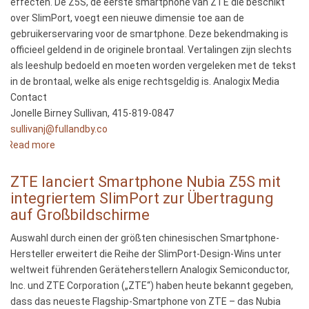
effecten. De Z5S, de eerste smartphone van ZTE die beschikt
over SlimPort, voegt een nieuwe dimensie toe aan de
gebruikerservaring voor de smartphone. Deze bekendmaking is
officieel geldend in de originele brontaal. Vertalingen zijn slechts
als leeshulp bedoeld en moeten worden vergeleken met de tekst
in de brontaal, welke als enige rechtsgeldig is. Analogix Media
Contact
Jonelle Birney Sullivan, 415-819-0847
sullivanj@fullandby.co
Read more
about
ZTE
lanceert
ZTE lanciert Smartphone Nubia Z5S mit
Nubia
integriertem SlimPort zur Übertragung
Z5S
auf Großbildschirme
smartphone
Auswahl durch einen der größten chinesischen Smartphone-
met
Hersteller erweitert die Reihe der SlimPort-Design-Wins unter
ingebouwde
weltweit führenden Geräteherstellern Analogix Semiconductor,
SlimPort
Inc. und ZTE Corporation („ZTE“) haben heute bekannt gegeben,
voor
dass das neueste Flagship-Smartphone von ZTE – das Nubia
weergave