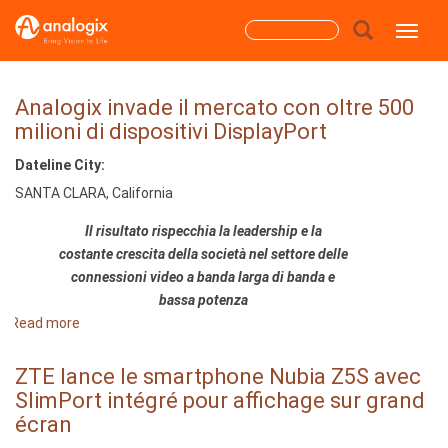
Skip
Search
Toggle
to
main
form
content
Search
Analogix invade il mercato con oltre 500
milioni di dispositivi DisplayPort
Dateline City:
SANTA CLARA, California
Il risultato rispecchia la leadership e la
costante crescita della società nel settore delle
connessioni video a banda larga di banda e
bassa potenza
Read more
about
Analogix
invade
ZTE lance le smartphone Nubia Z5S avec
il
SlimPort intégré pour affichage sur grand
mercato
écran
con