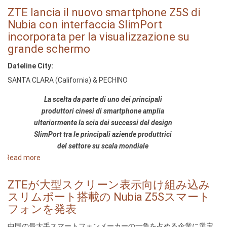
lancia
ZTE lancia il nuovo smartphone Z5S di
il
Nubia con interfaccia SlimPort
nuovo
incorporata per la visualizzazione su
smartphone
grande schermo
Z5S
Dateline City:
di
Nubia
SANTA CLARA (California) & PECHINO
con
La scelta da parte di uno dei principali
interfaccia
produttori cinesi di smartphone amplia
SlimPort
ulteriormente la scia dei successi del design
incorporata
SlimPort tra le principali aziende produttrici
per
del settore su scala mondiale
la
Read more
about
visualizzazione
ZTE
su
lancia
ZTEが大型スクリーン表示向け組み込み
grande
il
スリムポート搭載の Nubia Z5Sスマート
schermo
nuovo
フォンを発表
smartphone
中国の最大手スマートフォンメーカーの一角を占める企業に選定