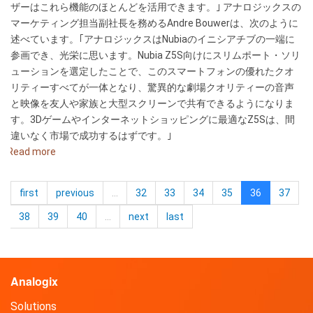
ザーはこれら機能のほとんどを活用できます。｣ アナロジックスの
マーケティング担当副社長を務めるAndre Bouwerは、次のように
述べています。｢アナロジックスはNubiaのイニシアチブの一端に
参画でき、光栄に思います。Nubia Z5S向けにスリムポート・ソリ
ューションを選定したことで、このスマートフォンの優れたクオ
リティーすべてが一体となり、驚異的な劇場クオリティーの音声
と映像を友人や家族と大型スクリーンで共有できるようになりま
す。3Dゲームやインターネットショッピングに最適なZ5Sは、間
違いなく市場で成功するはずです。｣
Read more
about
ZTE
が
first
previous
…
32
33
34
35
36
37
大
型
38
39
40
…
next
last
ス
ク
リ
Analogix
ー
ン
Solutions
表