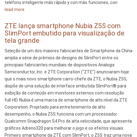
teléfono inteligente más rápido y con más funciones, con
Read more
about
ZTE
Lanza
ZTE lança smartphone Nubia Z5S com
el
SlimPort embutido para visualização de
Teléfono
tela grande
Inteligente
Seleção de um dos maiores fabricantes de Smartphone da China
Nubia
amplia a série de prêmios de designs de SlimPort entre os
Z5S
principais fabricantes mundiais de dispositivos Analogix
con
Semiconductor, Inc. e ZTE Corporation (“ZTE”) anunciaram hoje
SlimPort
que o mais novo smartphone carro-chefe da ZTE, o Nubia Z5S,
Incorporado
dispõe de uma solução de interface embutida SlimPort® para
para
exibição de conteúdo em monitores externos com resolução
Ver
full-HD. Nubia é uma marca de smartphone de alto nível da ZTE
en
Corporation. Projetado para entretenimento de alto
Pantalla
desempenho, o Nubia Z5S funciona com um processador
Grande
Qualcomm Snapdragon S4 Pro de alta velocidade, que apresenta
gráficos Adreno320 para melhorar o jogo e os efeitos visuais.
Primeiro smartphone da ZTE com SlimPort, o Z5S traz uma nova