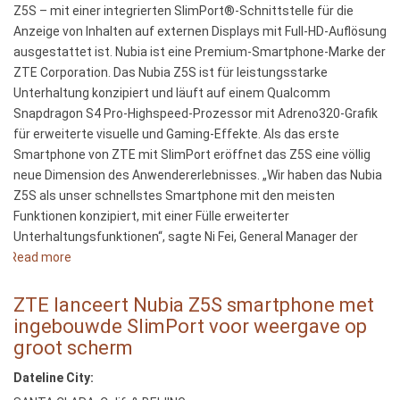
Z5S – mit einer integrierten SlimPort®-Schnittstelle für die
op
Anzeige von Inhalten auf externen Displays mit Full-HD-Auflösung
groot
ausgestattet ist. Nubia ist eine Premium-Smartphone-Marke der
scherm
ZTE Corporation. Das Nubia Z5S ist für leistungsstarke
Unterhaltung konzipiert und läuft auf einem Qualcomm
Snapdragon S4 Pro-Highspeed-Prozessor mit Adreno320-Grafik
für erweiterte visuelle und Gaming-Effekte. Als das erste
Smartphone von ZTE mit SlimPort eröffnet das Z5S eine völlig
neue Dimension des Anwendererlebnisses. „Wir haben das Nubia
Z5S als unser schnellstes Smartphone mit den meisten
Funktionen konzipiert, mit einer Fülle erweiterter
Unterhaltungsfunktionen“, sagte Ni Fei, General Manager der
Read more
about
ZTE
lanciert
ZTE lanceert Nubia Z5S smartphone met
Smartphone
ingebouwde SlimPort voor weergave op
Nubia
groot scherm
Z5S
Dateline City:
mit