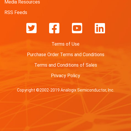
Media Resources
マ
ー
RSS Feeds
ト
フ
ォ
ン
を
Terms of Use
発
Purchase Order Terms and Conditions
表
Terms and Conditions of Sales
Privacy Policy
Copyright ©2002-2019 Analogix Semiconductor, Inc.