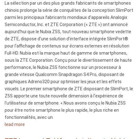
La sélection par un des plus grands fabricants de smartphones
oltre
chinois prolonge la série de conquêtes de la conception SlimPort
500
parmi les principaux fabricants mondiaux d'appareils Analogix
milioni
Semiconductor, Inc. et ZTE Corporation (« ZTE ») ont annoncé
di
aujourd'hui que le Nubia Z5S, tout nouveau smartphone vedette
dispositivi
de ZTE, dispose d'une solution d'interface intégrée SlimPort®
DisplayPort
pour l'affichage de contenus sur écrans externes en résolution
Full-HD. Nubia est la marque haut de gamme de smartphones,
sous la ZTE Corporation. Conçu pour le divertissement de haute
performance, le Nubia Z5S fonctionne sur un processeur à
grande vitesse Qualcomm Snapdragon S4 Pro, disposant de
graphiques Adreno320 pour optimiser les jeux et les effets
visuels. Le premier smartphone de ZTE disposant de SlimPort, le
Z5S apporte une toute nouvelle dimension à l'expérience de
l'utilisateur de smartphone. « Nous avons conçu le Nubia Z5S
pour être notre smartphone le plus rapide, le plus riche en
fonctionnalités, avec un
Read more
about
ZTE
lance