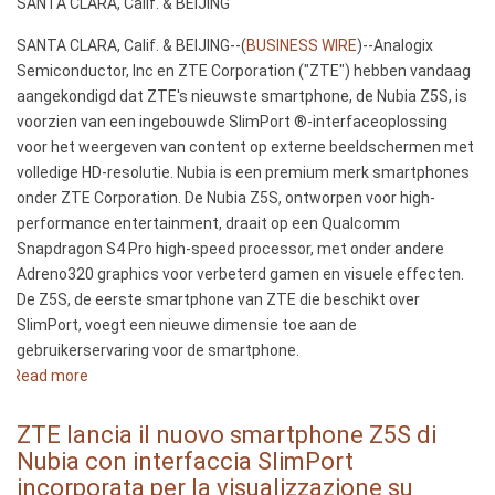
integriertem
SANTA CLARA, Calif. & BEIJING
SlimPort
SANTA CLARA, Calif. & BEIJING--(
BUSINESS WIRE
)--Analogix
zur
Semiconductor, Inc en ZTE Corporation ("ZTE") hebben vandaag
Übertragung
aangekondigd dat ZTE's nieuwste smartphone, de Nubia Z5S, is
auf
voorzien van een ingebouwde SlimPort ®-interfaceoplossing
Großbildschirme
voor het weergeven van content op externe beeldschermen met
volledige HD-resolutie. Nubia is een premium merk smartphones
onder ZTE Corporation. De Nubia Z5S, ontworpen voor high-
performance entertainment, draait op een Qualcomm
Snapdragon S4 Pro high-speed processor, met onder andere
Adreno320 graphics voor verbeterd gamen en visuele effecten.
De Z5S, de eerste smartphone van ZTE die beschikt over
SlimPort, voegt een nieuwe dimensie toe aan de
gebruikerservaring voor de smartphone.
Read more
about
ZTE
lanceert
ZTE lancia il nuovo smartphone Z5S di
Nubia
Nubia con interfaccia SlimPort
Z5S
incorporata per la visualizzazione su