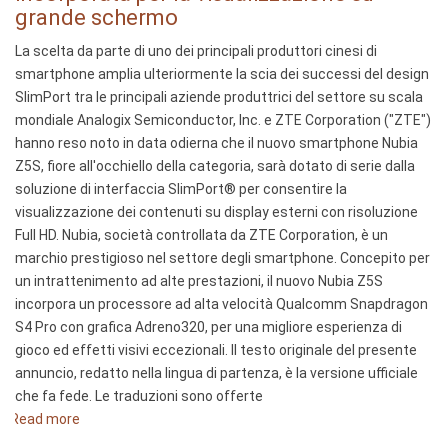
smartphone
grande schermo
met
La scelta da parte di uno dei principali produttori cinesi di
ingebouwde
smartphone amplia ulteriormente la scia dei successi del design
SlimPort
SlimPort tra le principali aziende produttrici del settore su scala
voor
mondiale Analogix Semiconductor, Inc. e ZTE Corporation ("ZTE")
weergave
hanno reso noto in data odierna che il nuovo smartphone Nubia
op
Z5S, fiore all'occhiello della categoria, sarà dotato di serie dalla
groot
soluzione di interfaccia SlimPort® per consentire la
scherm
visualizzazione dei contenuti su display esterni con risoluzione
Full HD. Nubia, società controllata da ZTE Corporation, è un
marchio prestigioso nel settore degli smartphone. Concepito per
un intrattenimento ad alte prestazioni, il nuovo Nubia Z5S
incorpora un processore ad alta velocità Qualcomm Snapdragon
S4 Pro con grafica Adreno320, per una migliore esperienza di
gioco ed effetti visivi eccezionali. Il testo originale del presente
annuncio, redatto nella lingua di partenza, è la versione ufficiale
che fa fede. Le traduzioni sono offerte
Read more
about
ZTE